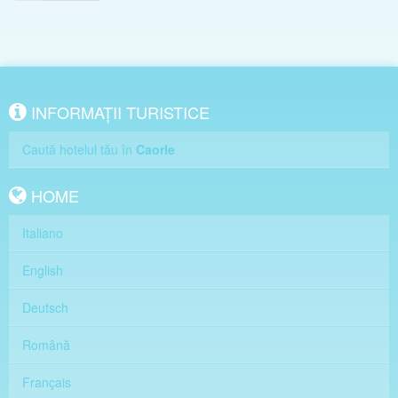
INFORMAȚII TURISTICE
Caută hotelul tău în
Caorle
HOME
Italiano
English
Deutsch
Română
Français