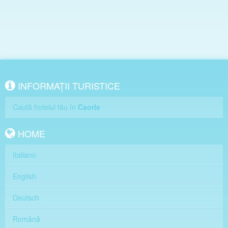
INFORMAȚII TURISTICE
Caută hotelul tău în
Caorle
HOME
Italiano
English
Deutsch
Română