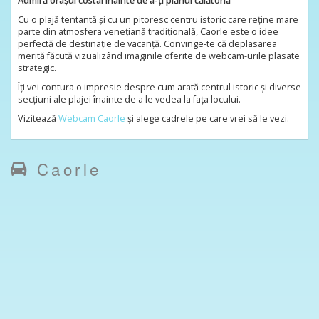
Admiră orașul costal înainte de a-ți plănui călătoria
Cu o plajă tentantă și cu un pitoresc centru istoric care reține mare
parte din atmosfera venețiană tradițională, Caorle este o idee
perfectă de destinație de vacanță. Convinge-te că deplasarea
merită făcută vizualizând imaginile oferite de webcam-urile plasate
strategic.
Îți vei contura o impresie despre cum arată centrul istoric și diverse
secțiuni ale plajei înainte de a le vedea la fața locului.
Vizitează
Webcam Caorle
și alege cadrele pe care vrei să le vezi.
Caorle