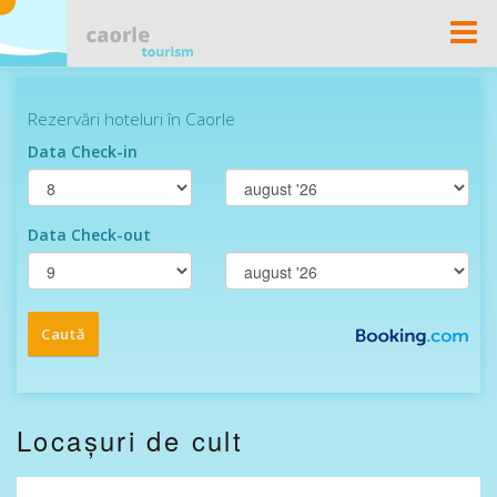
Togg
Navi
Locașuri de cult