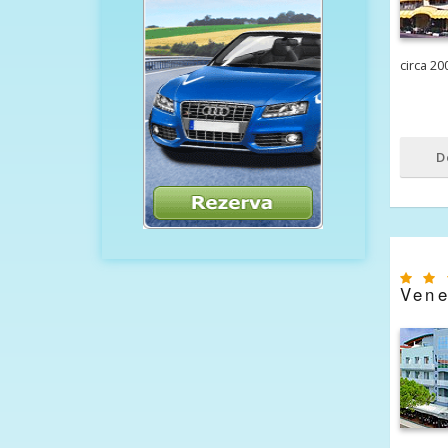
circa 20
D
Vene