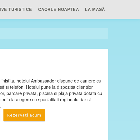
IVE TURISTICE
CAORLE NOAPTEA
LA MASĂ
a linistita, hotelul Ambassador dispune de camere cu
if si telefon. Hotelul pune la dispozitia clientilor
r, parcare privata, piscina si plaja privata dotata cu
niu la alegere cu specialitati regionale dar si
.
Rezervați acum