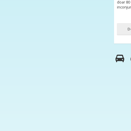
doar 80 
inconju
D