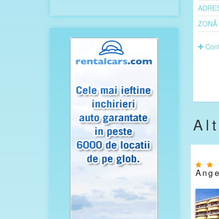
ADRE
ZONĂ
Cont
Al
Ange