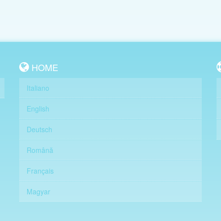
HOME
Italiano
English
Deutsch
Română
Français
Magyar