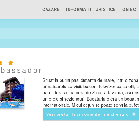
CAZARE
INFORMAȚII TURISTICE
OBIECT
bassador
Situat la putini pasi distanta de mare, intr−o zon
urmatoarele servicii: balcon, televizor cu satelit, se
barul, terasa, camera de zi cu tv, taverna, ascenso
umbrele si sezlonguri. Bucataria ofera un bogat me
internationale. Micul dejun se poate servi la bufet
Vezi prețurile și comentariile clienților