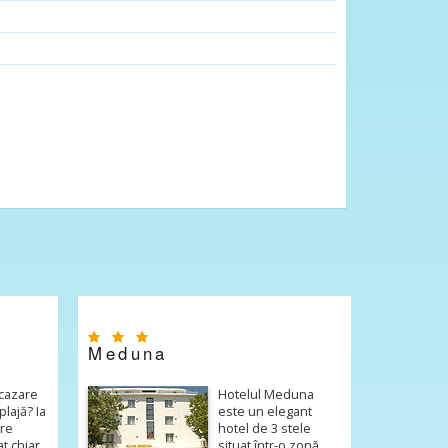
Meduna
 cazare
Hotelul Meduna
lajă? Ia
este un elegant
are
hotel de 3 stele
at chiar
situat într-o zonă