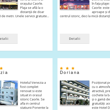
orașului Caorle.
în fața plajei
Plaja se află la o
Caorle: este
distanță de doar
aproape și 
0 de metri. Unele servicii gratuite…
centrul istoric, deci la mică distan
etalii
Detalii
zia
Doriana
Hotelul Venezia a
Poziționat pe
fost complet
cu o atmosf
renovat si este
atractivă, pr
situat in orasul
cochete la 
istoric Caorle. Se
și o gamă de
afla in centrul
gratuități: a
statiunii Ponente la
este Hotel 