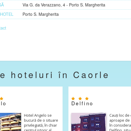
SĂ
Via G. da Verazzano, 4 - Porto S. Margherita
 HOTEL
Porto S. Margherita
act
te hoteluri în Caorle
lo
Delfino
Hotel Angelo se
Cauți loc de
bucură de o situare
aproape de p
privilegiată, în chiar
în consider
centrul istoric al
Delfino, situ