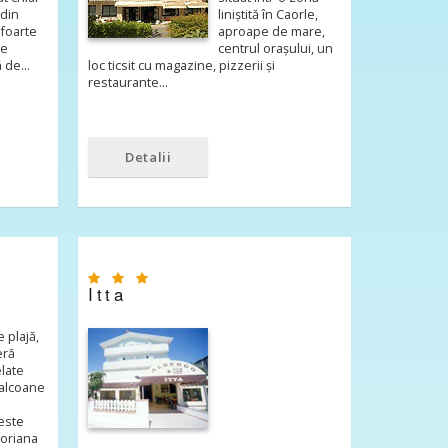
 din
liniștită în Caorle,
 foarte
aproape de mare,
de
centrul orașului, un
ță de…
loc ticsit cu magazine, pizzerii și
restaurante…
Detalii
Itta
 plajă,
eră
elate
balcoane
ceste
Doriana