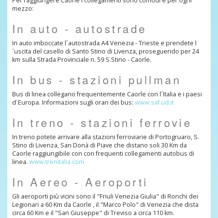
Per raggiungere Caorle i collegamenti sono comodi e per ogni
mezzo:
In auto - autostrade
In auto imboccate l´autostrada A4 Venezia - Trieste e prendete l
´uscita del casello di Santo Stino di Livenza, proseguendo per 24
km sulla Strada Provinciale n. 59 S.Stino - Caorle.
In bus - stazioni pullman
Bus di linea collegano frequentemente Caorle con l´Italia e i paesi
d´Europa. Informazioni sugli orari dei bus:
www.saf.ud.it
In treno - stazioni ferrovie
In treno potete arrivare alla stazioni ferroviarie di Portogruaro, S.
Stino di Livenza, San Donà di Piave che distano soli 30 Km da
Caorle raggiungibile con con frequenti collegamenti autobus di
linea.
www.trenitalia.com
In Aereo - Aeroporti
Gli aeroporti più vicini sono il "Friuli Venezia Giulia" di Ronchi dei
Legionari a 60 Km da Caorle , il "Marco Polo" di Venezia che dista
circa 60 Km e il "San Giuseppe" di Treviso a circa 110 km.