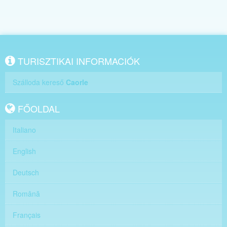
TURISZTIKAI INFORMACIÓK
Szálloda kereső
Caorle
FŐOLDAL
Italiano
English
Deutsch
Română
Français