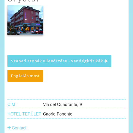
Szabad szobák ellenőrzése - Vendégkritikák
Foglalás most
CÍM
Via del Quadrante, 9
HOTEL TERÜLET
Caorle Ponente
Contact