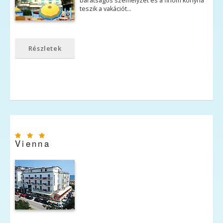
barátságos személyzet és a finom konyha
teszik a vakációt…
Részletek
Vienna