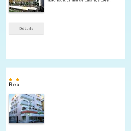
historique. La ville de Caorle, située…
Détails
Rex